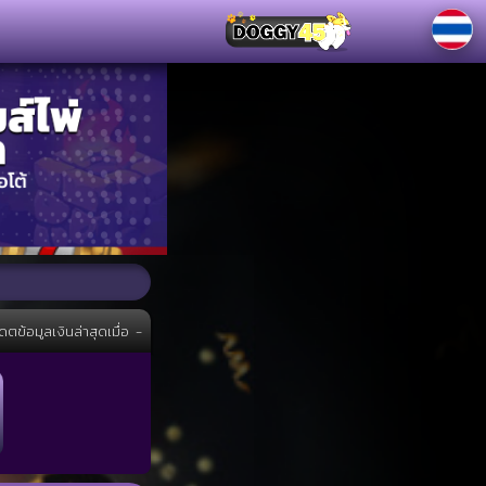
ดตข้อมูลเงินล่าสุดเมื่อ -