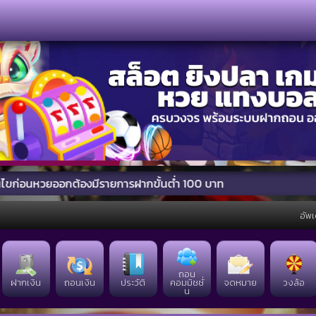
าวสาร
ไม่รับข่าวสาร
ก่อนหวยออกต้องมีรายการฝากขั้นต่ำ 100 บาท
อัพเ
ถอน
ฝากเงิน
ถอนเงิน
ประวัติ
คอมมิชชั่
จดหมาย
วงล้อ
น